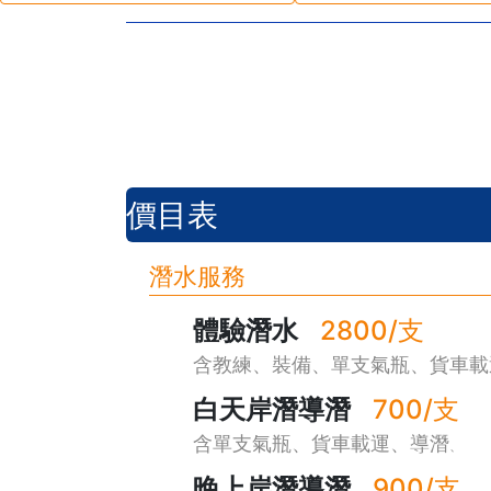
價目表
潛水服務
體驗潛水
2800/支
含教練、裝備、單支氣瓶、貨車載
白天岸潛導潛
700/支
含單支氣瓶、貨車載運、導潛
、
晚上岸潛導潛
900/支