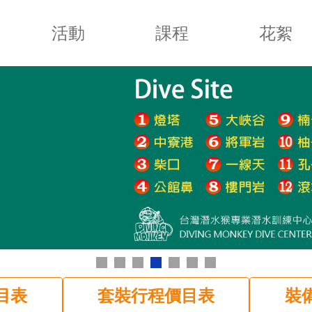
活動
課程
花絮
目表
套裝行程價目表
裝