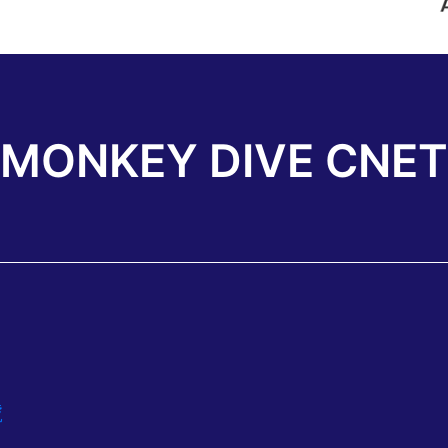
G MONKEY DIVE C
號