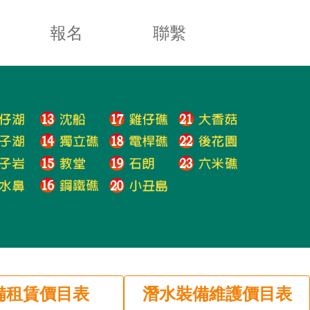
報名
聯繫
備租賃價目表
潛水裝備維護價目表