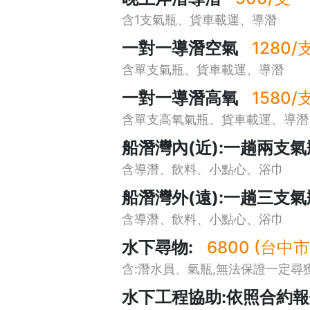
含1支氣瓶、貨車載運、導潛
一對一導潛空氣
1280/
含單支氣瓶、貨車載運、導潛
一對一導潛高氧
1580/
含單支高氧氣瓶、貨車載運、導潛
船潛灣內(近):一趟兩支氣
含導潛、飲料、小點心、浴巾
船潛灣外(遠):一趟三支氣
含導潛、飲料、小點心、浴巾
水下尋物:
6800 (台
含:潛水員、氣瓶,無法保證一定尋
水下工程協助:依照合約報