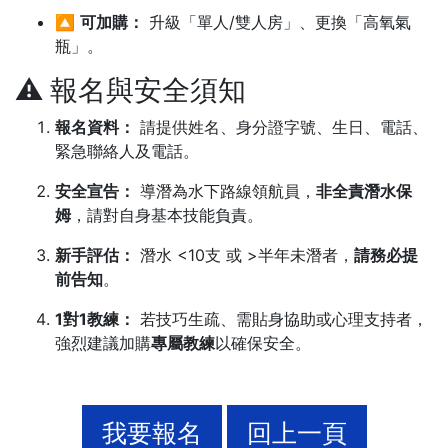
🔼
可加購：
升級「單人/雙人房」、更換「高氧氣
瓶」。
⚠️ 報名與安全須知
報名資料：
請提供姓名、身分證字號、生日、電話、
緊急聯絡人及電話。
安全宣告：
導潛為水下路線領航員，
非全責潛水保
姆
，請對自身基本技能負責。
新手評估：
潛水 <10支 或 >半年未潛者，
請務必提
前告知
。
1對1教練：
若技巧生疏、需貼身協助或心理支持者，
強烈建議加購
專屬教練
以確保安全。
我要報名
回上一頁