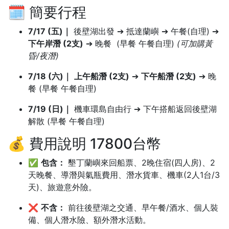
🗓️ 簡要行程
7/17 (五)｜
後壁湖出發 ➔ 抵達蘭嶼 ➔ 午餐(自理) ➔
下午岸潛 (2支)
➔ 晚餐 (早餐 午餐自理)
(可加購黃
昏/夜潛)
7/18 (六)｜
上午船潛 (2支)
➔
下午船潛 (2支)
➔ 晚
餐 (早餐 午餐自理)
7/19 (日)｜
機車環島自由行 ➔ 下午搭船返回後壁湖
解散 (早餐 午餐自理)
💰 費用說明 17800台幣
✅
包含：
墾丁蘭嶼來回船票、2晚住宿(四人房)、2
天晚餐、導潛與氣瓶費用、潛水貨車、機車(2人1台/3
天)、旅遊意外險。
❌
不含：
前往後壁湖之交通、早午餐/酒水、個人裝
備、個人潛水險、額外潛水活動。