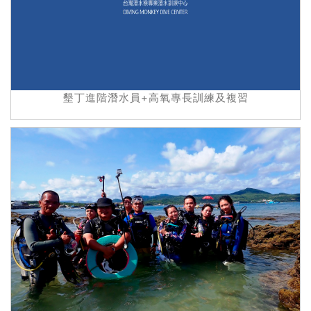
墾丁進階潛水員+高氧專長訓練及複習